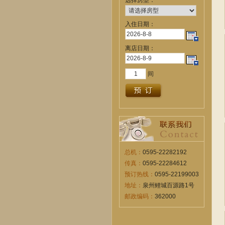
选择房型：
入住日期：
离店日期：
间
总机：
0595-22282192
传真：
0595-22284612
预订热线：
0595-22199003
地址：
泉州鲤城百源路1号
邮政编码：
362000