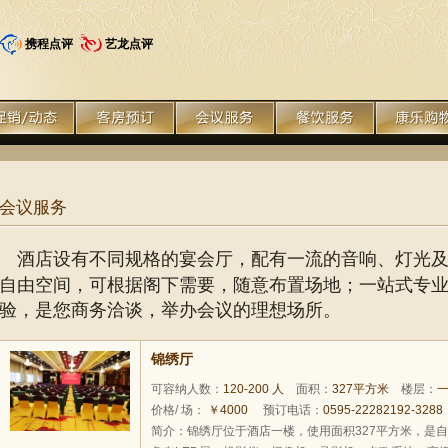
携程点评
艺龙点评
会议服务
酒店设有不同规格的宴会厅，配有一流的音响、灯光
自由空间，可根据阁下需要，随意布置场地；一站式专
验，是您商务洽谈，举办会议的理想场所。
锦绣厅
可容纳人数：
120-200 人
面积：
327平方米
楼层：
价格/ 场：
￥4000
预订电话：
0595-22282192-3288
简介：锦绣厅位于酒店一楼，使用面积327平方米，是