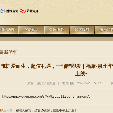
携程点评
艺龙点评
最新优惠
“味”爱而生，超值礼遇，一“储”即发 | 福旅·泉
上线~
来源： 泉州华侨大厦 | 发表日期：2020-5-20 15:50:03 |
https://mp.weixin.qq.com/s/MVltsLa611Zc8n3nvnnomA
上一篇：
硬核大酬宾，婚宴15桌起，赠送中午上厅桌！