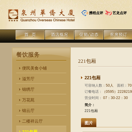
携程点评
艺龙点评
餐饮服务
221包厢
便民美食小铺
221包厢
溢芳厅
可容纳人数：
50人
面积：
70
锦绣厅
订餐电话：
（0595）2228219
营业时间：
07：30-22：30
万花苑
简介：
锦云厅
221包厢
二楼祥云厅
图片
221包厢