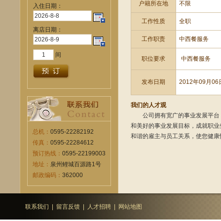
户籍所在地
不限
入住日期：
工作性质
全职
离店日期：
工作职责
中西餐服务
间
职位要求
中西餐服务
发布日期
2012年09月06
我们的人才观
公司拥有宽广的事业发展平台，
和美好的事业发展目标，成就职业
总机：
0595-22282192
和谐的雇主与员工关系，使您健康
传真：
0595-22284612
预订热线：
0595-22199003
地址：
泉州鲤城百源路1号
邮政编码：
362000
联系我们
|
留言反馈
|
人才招聘
|
网站地图