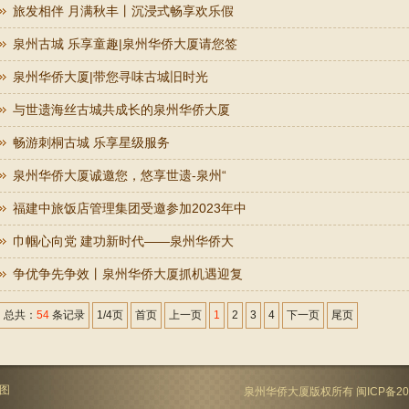
旅发相伴 月满秋丰丨沉浸式畅享欢乐假
泉州古城 乐享童趣|泉州华侨大厦请您签
泉州华侨大厦|带您寻味古城旧时光
与世遗海丝古城共成长的泉州华侨大厦
畅游刺桐古城 乐享星级服务
泉州华侨大厦诚邀您，悠享世遗-泉州“
福建中旅饭店管理集团受邀参加2023年中
巾帼心向党 建功新时代——泉州华侨大
争优争先争效丨泉州华侨大厦抓机遇迎复
总共：
54
条记录
1/4页
首页
上一页
1
2
3
4
下一页
尾页
图
泉州华侨大厦版权所有
闽ICP备20