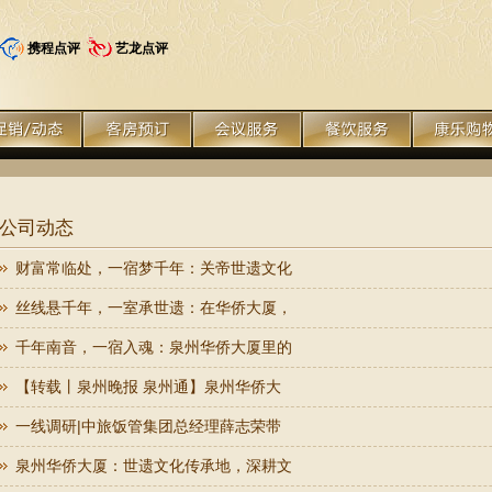
携程点评
艺龙点评
公司动态
财富常临处，一宿梦千年：关帝世遗文化
丝线悬千年，一室承世遗：在华侨大厦，
千年南音，一宿入魂：泉州华侨大厦里的
【转载丨泉州晚报 泉州通】泉州华侨大
一线调研|中旅饭管集团总经理薛志荣带
泉州华侨大厦：世遗文化传承地，深耕文