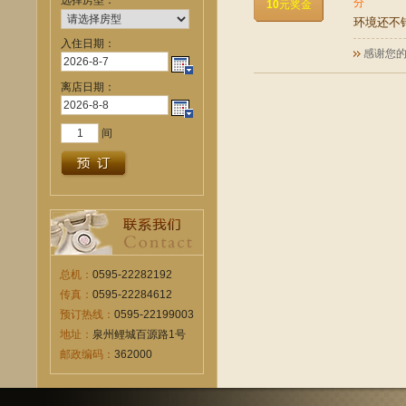
选择房型：
分
10
元奖金
环境还不
入住日期：
感谢您的
离店日期：
间
总机：
0595-22282192
传真：
0595-22284612
预订热线：
0595-22199003
地址：
泉州鲤城百源路1号
邮政编码：
362000