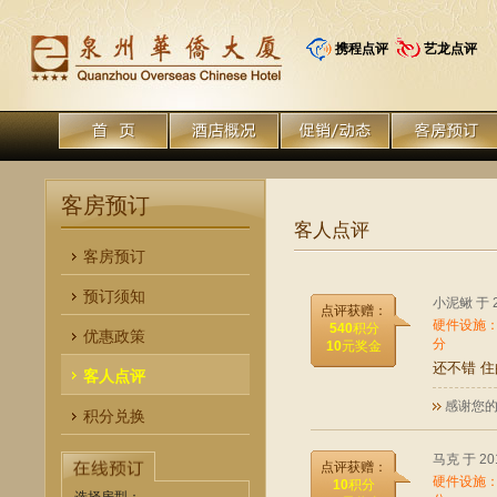
携程点评
艺龙点评
客房预订
客人点评
客房预订
预订须知
小泥鳅 于 2
点评获赠：
硬件设施
540
积分
优惠政策
分
10
元奖金
还不错 
客人点评
感谢您的
积分兑换
马克 于 20
点评获赠：
硬件设施
10
积分